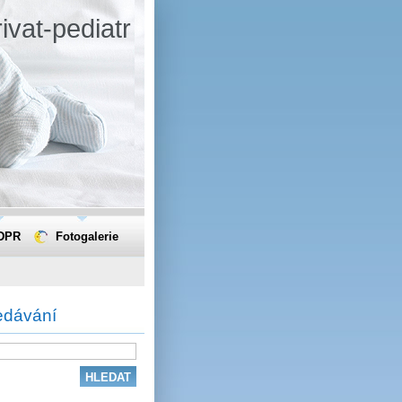
ivat-pediatr
DPR
Fotogalerie
edávání