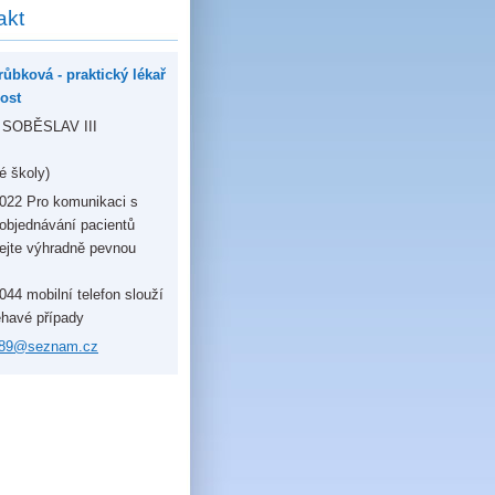
akt
ůbková - praktický lékař
rost
 SOBĚSLAV III
é školy)
022 Pro komunikaci s
 objednávání pacientů
ejte výhradně pevnou
44 mobilní telefon slouží
éhavé případy
8
9@seznam
.cz