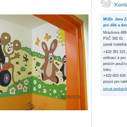
Kont
MUDr. Jana Zr
pro děti a do
Mrázkova 489
PSČ 392 01
(areál mateřsk
+420 381 521 
ordinací a pro
prosím použív
linku.
+420 603 434 0
pouze pro nal
privat.p
ediatr4