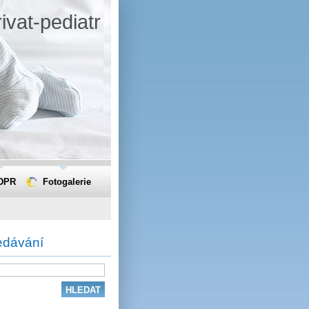
ivat-pediatr
DPR
Fotogalerie
edávání