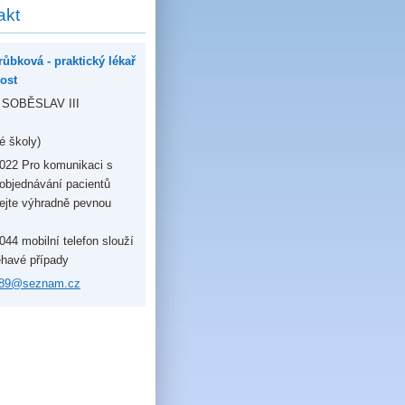
akt
ůbková - praktický lékař
rost
 SOBĚSLAV III
é školy)
022 Pro komunikaci s
 objednávání pacientů
ejte výhradně pevnou
44 mobilní telefon slouží
éhavé případy
8
9@seznam
.cz